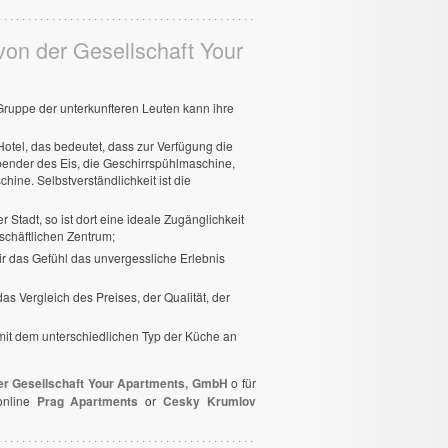
von der Gesellschaft Your
Gruppe der unterkunfteren Leuten kann ihre
 Hotel, das bedeutet, dass zur Verfügung die
pender des Eis, die Geschirrspühlmaschine,
ine. Selbstverständlichkeit ist die
 Stadt, so ist dort eine ideale Zugänglichkeit
chäftlichen Zentrum;
ir das Gefühl das unvergessliche Erlebnis
as Vergleich des Preises, der Qualität, der
 mit dem unterschiedlichen Typ der Küche an
der Gesellschaft Your Apartments, GmbH
o für
 online
Prag Apartments
or
Cesky Krumlov