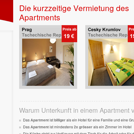
Die kurzzeitige Vermietung des
Apartments
Warum Unterkunft in einem Apartment 
Das
Apartment
ist
billiger
als ein Hotel für eine Familie und eine G
Das
Apartment
ist mindestens
2x grösser
als ein Zimmer im Hotel
Die
Küche
steht zur Verfügung mit dem Tisch für die Arbeit oder für d