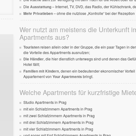
Die
Ausstattung
– Internet, TV, DVD, das Radio, der Kühlschrank, d
Mehr Privatleben
– ohne die nutzlose „Kontrolle“ bei der Rezeption
Wer nutzt am meistens die Unterkunft 
Apartments aus?
Touristen
reisen allein oder in der Gruppe, die ein paar Tagen in d
die Vorteile des Appartments ausnutzen;
Die Händler
, die hier dienstlich unterwegs sind und denen das Gef
Hotel fällt;
Familien mit Kindern
, denen ein bedeutender ekonomischer Vorteil 
Appartement von
Your Apartments
bringt.
Welche Apartments für kurzfristige Miete
Studio Apartments in Prag
mit ein Schlafzimmern Apartments in Prag
mit zwei Schlafzimmern Apartments in Prag
mit drei Schlafzimmern Apartments in Prag
mit vier Schlafzimmern Apartments in Prag
und sogar mit fünf Schlafzimmern Apartments in Prag