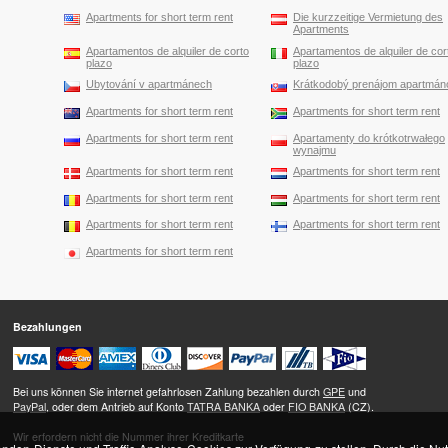
Apartments for short term rent
Die kurzzeitige Vermietung des
Apartments
Apartamentos de alquiler de corto
Apartamentos de alquiler de cor
plazo
plazo
Ubytování v apartmánech
Krátkodobý prenájom apartmán
Apartments for short term rent
Apartments for short term rent
Apartments for short term rent
Apartamenty do krótkotrwałego
wynajmu
Apartments for short term rent
Apartments for short term rent
Apartments for short term rent
Apartments for short term rent
Apartments for short term rent
Apartments for short term rent
Apartments for short term rent
Bezahlungen
Bei uns können Sie internet gefahrlosen Zahlung bezahlen durch
GPE
und
PayPal
, oder dem Antrieb auf Konto
TATRA BANKA
oder
FIO BANKA
(CZ).
Wir erfordern nicht die Nummer ihrer Kreditkarte