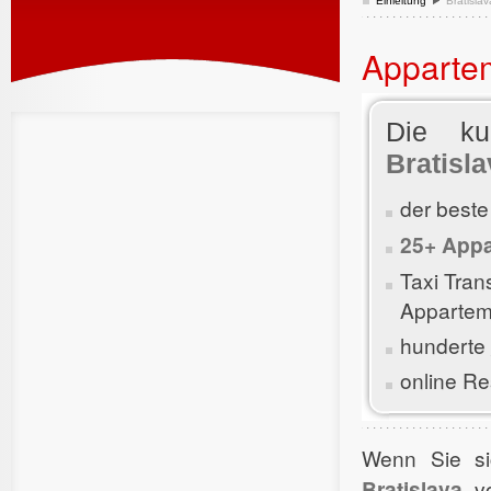
Einleitung
Bratislav
Appartem
Die ku
Bratisla
der beste
25+ Appa
Taxi Tra
Apparteme
hunderte
online Re
Wenn Sie si
Bratislava
vo