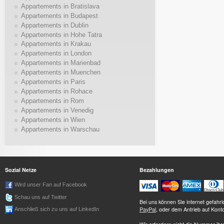
Appartements in Bratislava
Appartements in Budapest
Appartements in Dublin
Appartements in Hohe Tatra
Appartements in Krakau
Appartements in London
Appartements in Marienbad
Appartements in Muenchen
Appartements in Paris
Appartements in Rohace
Appartements in Rom
Appartements in Venedig
Appartements in Wien
Appartements in Warschau
Sozial Netze
Bezahlungen
Wird unser Fan auf Facebook
Schau uns auf Twitter
Bei uns können Sie internet gefah
PayPal
, oder dem Antrieb auf Kont
Anschließ sich zu uns auf LinkedIn