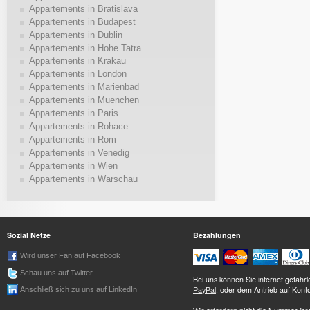
Appartements in Bratislava
Appartements in Budapest
Appartements in Dublin
Appartements in Hohe Tatra
Appartements in Krakau
Appartements in London
Appartements in Marienbad
Appartements in Muenchen
Appartements in Paris
Appartements in Rohace
Appartements in Rom
Appartements in Venedig
Appartements in Wien
Appartements in Warschau
Sozial Netze
Bezahlungen
Wird unser Fan auf Facebook
Schau uns auf Twitter
Bei uns können Sie internet gefah
PayPal
, oder dem Antrieb auf Kont
Anschließ sich zu uns auf LinkedIn