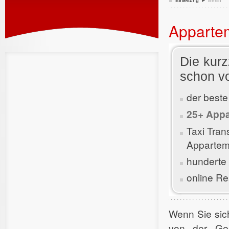
Einleitung
Berlin
Appartem
Die kurz
schon v
der beste
25+ Appa
Taxi Tra
Apparteme
hunderte
online Re
Wenn Sie sich
von der Ges