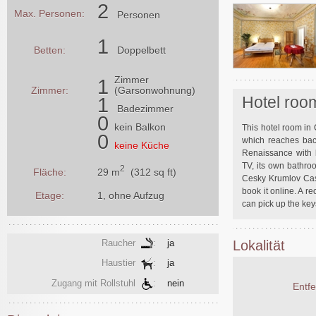
2
Max. Personen:
Personen
1
Betten:
Doppelbett
Zimmer
1
Zimmer:
(Garsonwohnung)
Hotel roo
1
Badezimmer
0
kein Balkon
This hotel room in
0
which reaches bac
keine Küche
Renaissance with l
TV, its own bathro
2
29 m
(312 sq ft)
Fläche:
Cesky Krumlov Cast
book it online. A r
Etage:
1, ohne Aufzug
can pick up the keys
Raucher
:
ja
Lokalität
Haustier
:
ja
Zugang mit Rollstuhl
:
nein
Entf