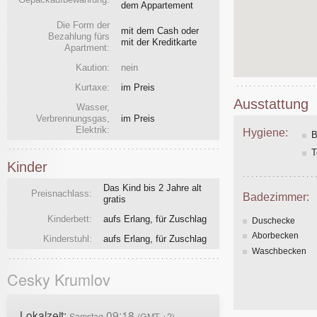
dem Appartement
Die Form der
mit dem Cash oder
Bezahlung fürs
mit der Kreditkarte
Apartment:
Kaution:
nein
Kurtaxe:
im Preis
Ausstattung
Wasser,
Verbrennungsgas,
im Preis
Elektrik:
Hygiene:
B
T
Kinder
Das Kind bis 2 Jahre alt
Preisnachlass:
Badezimmer:
gratis
Kinderbett:
aufs Erlang, für Zuschlag
Duschecke
Aborbecken
Kinderstuhl:
aufs Erlang, für Zuschlag
Waschbecken
Cesky Krumlov
Lokalzeit:
09:18
Samstag
(GMT +2)