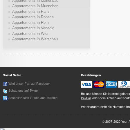
Appartements in Marienbad
Appartements in Muenchen
Appartements in Paris
Appartements in Rohace
Appartements in Rom
Appartements in Venedig
Appartements in Wien
Appartements in Warschau
Sozial Netze
Bezahlungen
Wird unser Fan auf Facebook
Schau uns auf Twitter
Bei uns können Sie internet gefah
PayPal
, oder dem Antrieb auf Kont
Anschließ sich zu uns auf LinkedIn
Wir erfordern nicht die Nummer ihre
© 2007-2020
Your 