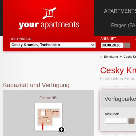
APARTMENTS
Fragen (FA
ANKUNFT
DESTINATION
Einleitung
Cesky K
Cesky Kr
historisches Zentr
Kapazität und Verfügung
Grundriß:
Verfügbarke
Ankunft: