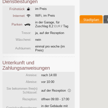
Dienstleistungen
Frühstück
:
im Preis
Internet
:
WiFi, im Preis
Stadtplan
in der Garage, für
Parken
:
Zuschlag
8,2
/ Tag
EUR
Tresor:
ja, auf der Rezeption
Wäscherei:
nein
einmal pro woche
(im
Aufräumen:
Preis)
Unterkunft und
Zahlungsanweisungen
Anreise:
nach 14:00
Abreise:
vor 10:00
Sie bekommen Ihre(n)
auf der Rezeption
ⓘ
Schlüssel:
Rezeption:
öffnen 09:00 - 17:00
in der Gebäude mit
Gepäckaufbewahrung: