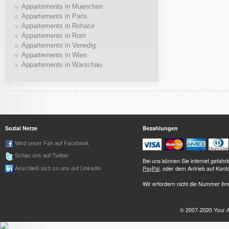
Appartements in Muenchen
Appartements in Paris
Appartements in Rohace
Appartements in Rom
Appartements in Venedig
Appartements in Wien
Appartements in Warschau
Sozial Netze
Bezahlungen
Wird unser Fan auf Facebook
Schau uns auf Twitter
Bei uns können Sie internet gefah
PayPal
, oder dem Antrieb auf Kont
Anschließ sich zu uns auf LinkedIn
Wir erfordern nicht die Nummer ihre
© 2007-2020
Your 