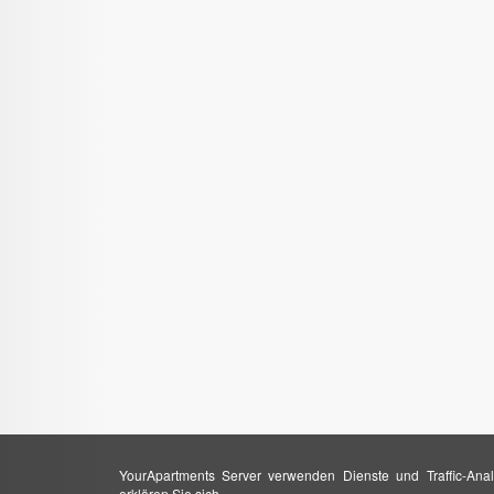
YourApartments Server verwenden Dienste und Traffic-Anal
erklären Sie sich.