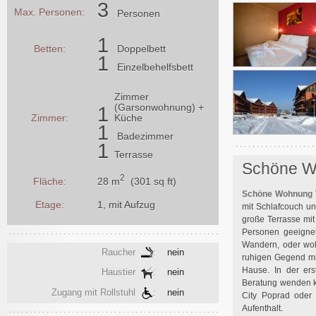
3
Max. Personen:
Personen
1
Betten:
Doppelbett
1
Einzelbehelfsbett
Zimmer
(Garsonwohnung) +
1
Zimmer:
Küche
1
Badezimmer
1
Terrasse
Schöne W
2
28 m
(301 sq ft)
Fläche:
Schöne Wohnung 
Etage:
1, mit Aufzug
mit Schlafcouch un
große Terrasse mit
Personen geeignet
Wandern, oder wol
Raucher
:
nein
ruhigen Gegend mit
Hause. In der er
Haustier
:
nein
Beratung wenden k
Zugang mit Rollstuhl
:
nein
City Poprad oder 
Aufenthalt.