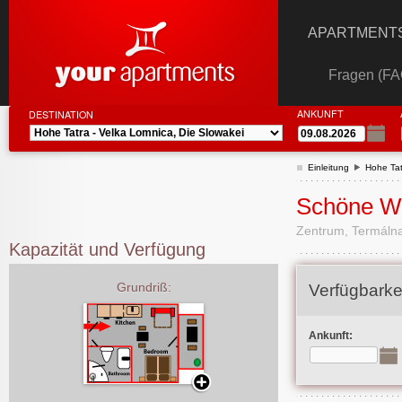
APARTMENTS
Fragen (FA
ANKUNFT
DESTINATION
Einleitung
Hohe Tat
Schöne W
Zentrum, Termálna
Kapazität und Verfügung
Grundriß:
Verfügbarke
Ankunft: