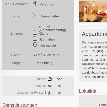
4
Max. Personen:
Personen
2
Betten:
Doppelbettes
Zimmer
(Garsonwohnung) +
1
Apparteme
Zimmer:
Küche
1
Badezimmer
Der Kunde muss k
0
kein Balkon
der Rezeption nac
20:00 Uhr gültig! 
2
50 m
(538 sq ft)
Fläche:
ganz in der nähe 
berühmt ist. Das
Etage:
1, mit Aufzug
Appartement bei 
das Wohnzimmer mi
ausziehbare Kauts
Essen und Trinken 
Raucher
:
nein
Haustier
:
nein
Lokalität
Zugang mit Rollstuhl
:
nein
Dienstleistungen
Entf