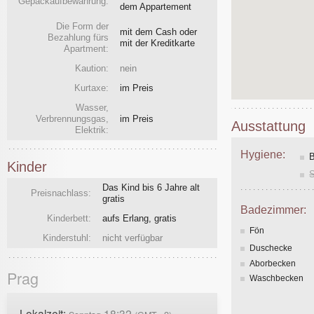
Gepäckaufbewahrung:
dem Appartement
Die Form der
mit dem Cash oder
Bezahlung fürs
mit der Kreditkarte
Apartment:
Kaution:
nein
Kurtaxe:
im Preis
Wasser,
Verbrennungsgas,
im Preis
Ausstattung
Elektrik:
Hygiene:
Kinder
Das Kind bis 6 Jahre alt
Preisnachlass:
gratis
Badezimmer:
Kinderbett:
aufs Erlang, gratis
Fön
Kinderstuhl:
nicht verfügbar
Duschecke
Aborbecken
Prag
Waschbecken
Lokalzeit:
18:32