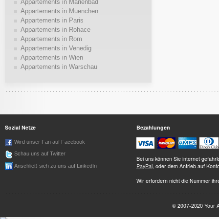
Appartements in Marienbad
Appartements in Muenchen
Appartements in Paris
Appartements in Rohace
Appartements in Rom
Appartements in Venedig
Appartements in Wien
Appartements in Warschau
Sozial Netze
Bezahlungen
Wird unser Fan auf Facebook
Schau uns auf Twitter
Bei uns können Sie internet gefah
PayPal
, oder dem Antrieb auf Kont
Anschließ sich zu uns auf LinkedIn
Wir erfordern nicht die Nummer ihre
© 2007-2020
Your 