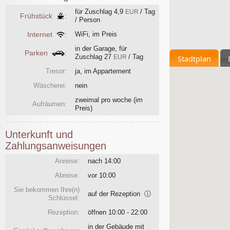
für Zuschlag
4,9
/ Tag
EUR
Frühstück
:
/ Person
Internet
:
WiFi, im Preis
in der Garage, für
Parken
:
Zuschlag
27
/ Tag
Stadtplan
EUR
Tresor:
ja, im Appartement
Wäscherei:
nein
zweimal pro woche
(im
Aufräumen:
Preis)
Unterkunft und
Zahlungsanweisungen
Anreise:
nach 14:00
Abreise:
vor 10:00
Sie bekommen Ihre(n)
auf der Rezeption
ⓘ
Schlüssel:
Rezeption:
öffnen 10:00 - 22:00
in der Gebäude mit