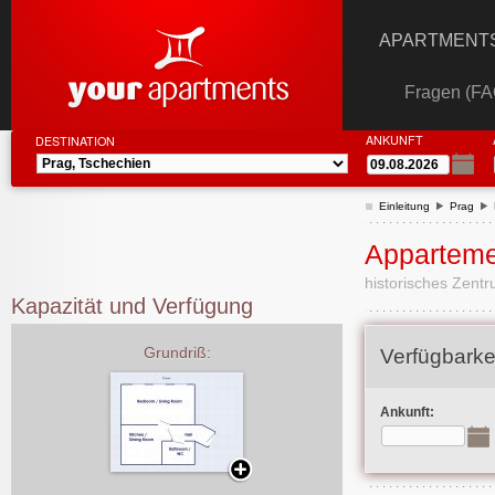
APARTMENTS
Fragen (FA
ANKUNFT
DESTINATION
Einleitung
Prag
Apparteme
historisches Zent
Kapazität und Verfügung
Grundriß:
Verfügbarke
Ankunft: