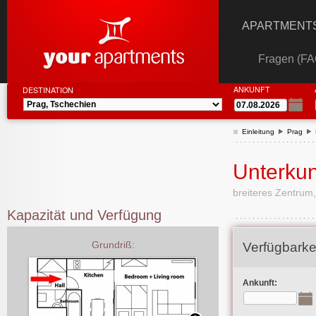
APARTMENTS
Fragen (FA
ANKUNFT
DESTINATION
Einleitung
Prag
Unterkun
breiteres Zentrum,
Kapazität und Verfügung
Grundriß:
Verfügbarke
Ankunft: