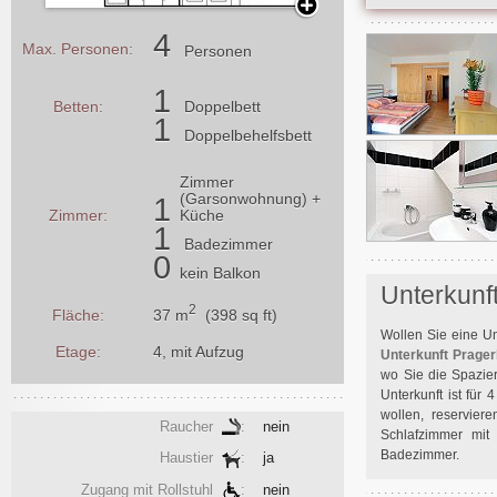
4
Max. Personen:
Personen
1
Betten:
Doppelbett
1
Doppelbehelfsbett
Zimmer
(Garsonwohnung) +
1
Zimmer:
Küche
1
Badezimmer
0
kein Balkon
Unterkunf
2
37 m
(398 sq ft)
Fläche:
Wollen Sie eine Un
Etage:
4, mit Aufzug
Unterkunft Prage
wo Sie die Spazie
Unterkunft ist für
wollen, reserviere
Raucher
:
nein
Schlafzimmer mi
Badezimmer.
Haustier
:
ja
Zugang mit Rollstuhl
:
nein