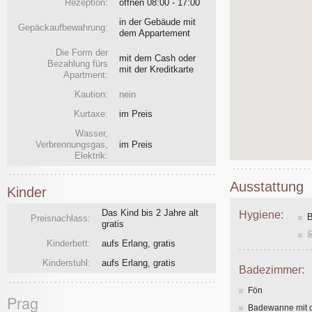
Rezeption:
öffnen 08:00 - 17:00
in der Gebäude mit
Gepäckaufbewahrung:
dem Appartement
Die Form der
mit dem Cash oder
Bezahlung fürs
mit der Kreditkarte
Apartment:
Kaution:
nein
Kurtaxe:
im Preis
Wasser,
Verbrennungsgas,
im Preis
Elektrik:
Ausstattung
Kinder
Das Kind bis 2 Jahre alt
Hygiene:
Preisnachlass:
gratis
Kinderbett:
aufs Erlang, gratis
Kinderstuhl:
aufs Erlang, gratis
Badezimmer:
Fön
Prag
Badewanne mit 