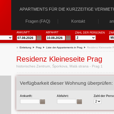
APARTMENTS FÜR DIE KURZZEITIGE VERMIE
Fragen (FAQ)
Kontakt
an
ANKUNFT
ABFAHRT
ZAHL DER PERSONEN
ZI
Einleitung
Prag
Liste der Appartements in Prag
Residenz Kleineseite 
Residenz Kleineseite Prag
historisches Zentrum, Šporkova, Malá strana - Prag 1
Verfügbarkeit dieser Wohnung überprüfen:
Ankunft:
Abfahrt:
Zahl der Pers