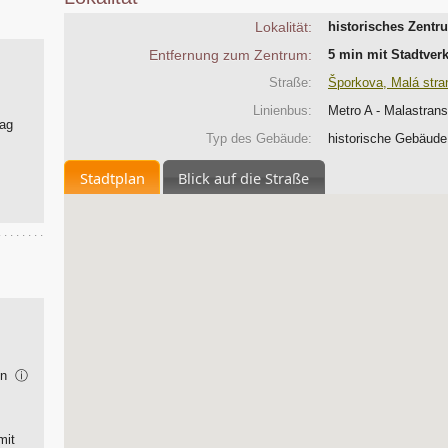
Lokalität:
historisches Zentr
Entfernung zum Zentrum:
5 min mit Stadtve
Straße:
Šporkova, Malá stra
Linienbus:
Metro A - Malastran
Tag
Typ des Gebäude:
historische Gebäude
Stadtplan
Blick auf die Straße
ion
ⓘ
mit