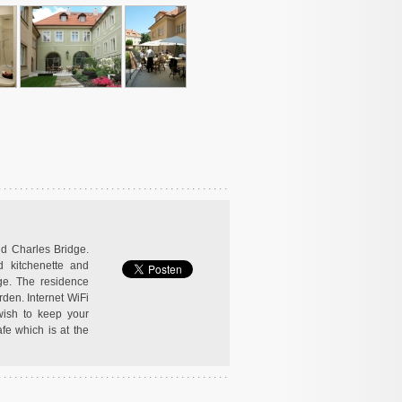
nd Charles Bridge.
d kitchenette and
ge. The residence
rden. Internet WiFi
 wish to keep your
fe which is at the