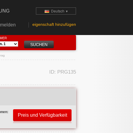
TUNG
Deutsch
▼
eigenschaft hinzufügen
melden
MMER
Prag
ID: PRG135
onen: