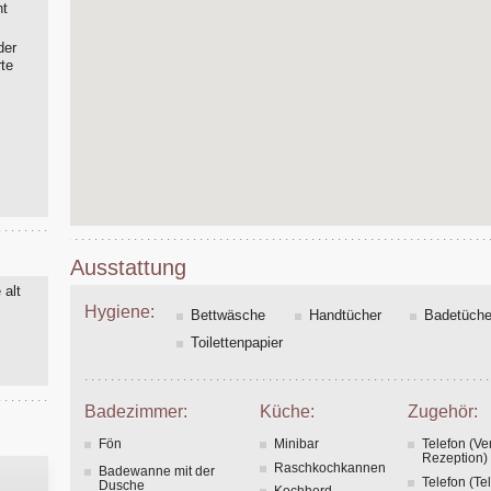
nt
der
rte
Ausstattung
 alt
Hygiene:
Bettwäsche
Handtücher
Badetüche
Toilettenpapier
Badezimmer:
Küche:
Zugehör:
Fön
Minibar
Telefon (Ve
Rezeption)
Raschkochkannen
Badewanne mit der
Telefon (Te
Dusche
Kochherd