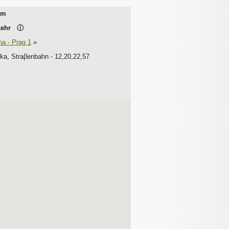
um
rkehr
ⓘ
na - Prag 1
»
ska, Straβenbahn - 12,20,22,57