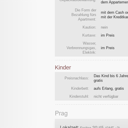
dem Apparteme
Die Form der
mit dem Cash o
Bezahlung fürs
mit der Kreditka
Apartment:
Kaution:
nein
Kurtaxe:
im Preis
Wasser,
Verbrennungsgas,
im Preis
Elektrik:
Kinder
Das Kind bis 6 Jahre
Preisnachlass:
gratis
Kinderbett:
aufs Erlang, gratis
Kinderstuhl:
nicht verfügbar
Prag
Lokalzeit:
20:45
Freitag
(GMT +2)