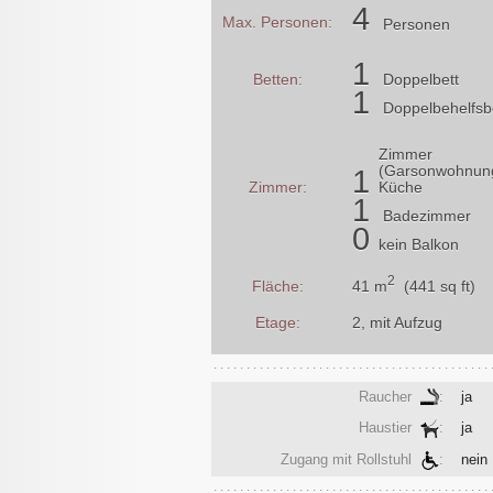
4
Max. Personen:
Personen
1
Betten:
Doppelbett
1
Doppelbehelfsb
Zimmer
(Garsonwohnun
1
Zimmer:
Küche
1
Badezimmer
0
kein Balkon
2
41 m
(441 sq ft)
Fläche:
Etage:
2, mit Aufzug
Raucher
:
ja
Haustier
:
ja
Zugang mit Rollstuhl
:
nein