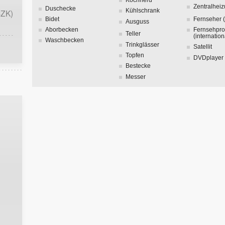
Zentralhei
Duschecke
Kühlschrank
CZK)
Bidet
Fernseher 
Ausguss
Aborbecken
Fernsehpr
Teller
(internation
Waschbecken
Trinkglässer
Satellit
Topfen
DVDplayer
Bestecke
Messer