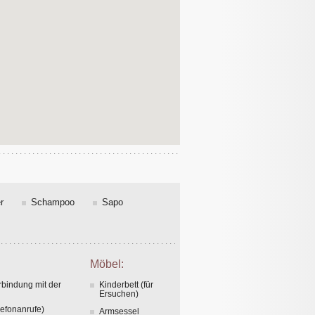
r
Schampoo
Sapo
Möbel:
rbindung mit der
Kinderbett (für
Ersuchen)
lefonanrufe)
Armsessel