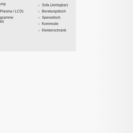
zung
Sofa (zerlegbar)
(Plasma / LCD)
Beratungstisch
ogramme
Speisetisch
al)
Kommode
Kleiderschrank