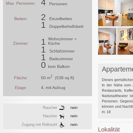
4
Max. Personen:
Personen
2
Betten:
Einzelbettes
1
Doppelbehelfsbett
Wohnzimmer
+
1
Zimmer:
Küche
1
Schlafzimmer
1
Badezimmer
0
kein Balkon
Apparteme
2
50 m
(538 sq ft)
Fläche:
Dieses gemütliches
In der Nähe vom A
Etage:
4, mit Aufzug
Restaurants, Kaff
Nationaltheater
is
Personen. Gegenüb
können und Nachtle
Raucher
:
nein
in: 18
Haustier
:
nein
Zugang mit Rollstuhl
:
nein
Lokalität