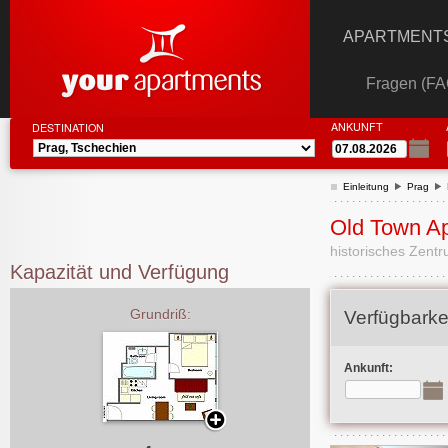
APARTMENTS
Fragen (FA
ANKUNFT
DESTINATION
Einleitung
Prag
Old Town Apa
historisches Zent
Kapazität und Verfügung
Grundriß:
Verfügbarke
Ankunft: