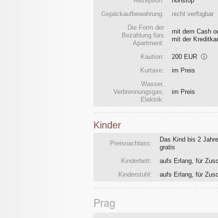
Rezeption:
nonstop
Gepäckaufbewahrung:
nicht verfügbar
Die Form der
mit dem Cash o
Bezahlung fürs
mit der Kreditka
Apartment:
Kaution:
200 EUR
ⓘ
Kurtaxe:
im Preis
Wasser,
Verbrennungsgas,
im Preis
Elektrik:
Kinder
Das Kind bis 2 Jahre
Preisnachlass:
gratis
Kinderbett:
aufs Erlang, für Zus
Kinderstuhl:
aufs Erlang, für Zus
Prag