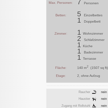
7
Max. Personen:
Personen
5
Betten:
Einzelbettes
1
Doppelbett
1
Zimmer:
Wohnzimmer
2
Schlafzimmer
1
Küche
1
Badezimmer
1
Terrasse
2
140 m
(1507 sq ft)
Fläche:
Etage:
2, ohne Aufzug
Raucher
:
nein
Haustier
:
nein
Zugang mit Rollstuhl
:
nein