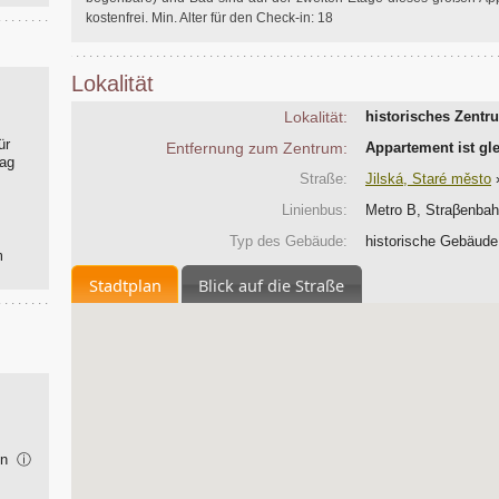
kostenfrei. Min. Alter für den Check-in: 18
Lokalität
Lokalität:
historisches Zentr
ür
Entfernung zum Zentrum:
Appartement ist g
Tag
Straße:
Jilská, Staré město
Linienbus:
Metro B, Straβenbahn
Typ des Gebäude:
historische Gebäude
m
Stadtplan
Blick auf die Straße
ion
ⓘ