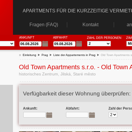
APARTMENTS FÜR DIE KURZZEITIGE VERMIE
Fragen (FAQ)
Kontakt
an
ANKUNFT
ABFAHRT
ZAHL DER PERSONEN
ZI
Einleitung
Prag
Liste der Appartements in Prag
Old Town Apartments s.
Old Town Apartments s.r.o. - Old Town 
historisches Zentrum, Jilská, Staré město
Verfügbarkeit dieser Wohnung überprüfen:
Ankunft:
Abfahrt:
Zahl der Pers