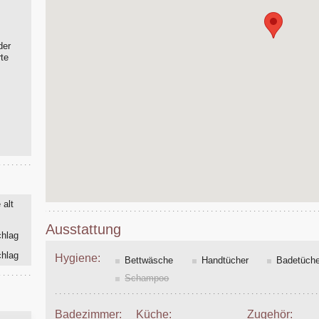
der
rte
 alt
Ausstattung
chlag
chlag
Hygiene:
Bettwäsche
Handtücher
Badetüche
Schampoo
Badezimmer:
Küche:
Zugehör: