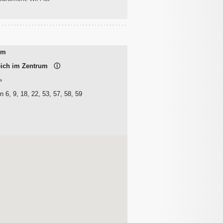
um
leich im Zentrum
ⓘ
»
 6, 9, 18, 22, 53, 57, 58, 59