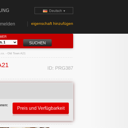
TUNG
Deutsch
▼
eigenschaft hinzufügen
melden
MMER
r.o. - Old Town A21
A21
ID: PRG387
onen: