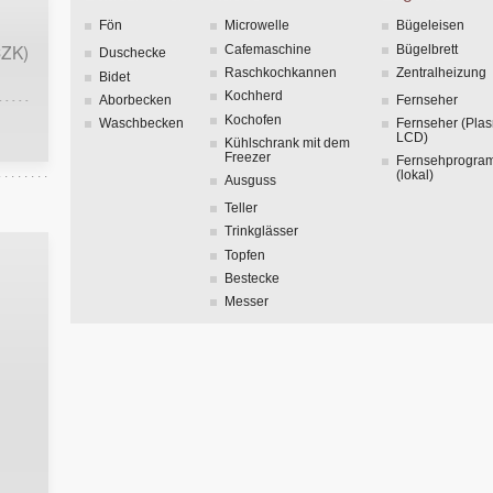
Fön
Microwelle
Bügeleisen
CZK)
Cafemaschine
Bügelbrett
Duschecke
Raschkochkannen
Zentralheizung
Bidet
Kochherd
Aborbecken
Fernseher
Kochofen
Waschbecken
Fernseher (Plas
LCD)
Kühlschrank mit dem
Freezer
Fernsehprogr
(lokal)
Ausguss
Teller
Trinkglässer
Topfen
Bestecke
Messer