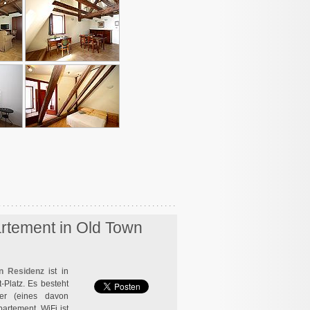
rtement in Old Town
n Residenz
ist in
Platz. Es besteht
er (eines davon
artement. WiFi ist