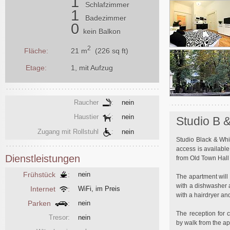
1
Schlafzimmer
1
Badezimmer
0
kein Balkon
2
21 m
(226 sq ft)
Fläche:
Etage:
1, mit Aufzug
Raucher
:
nein
Haustier
:
nein
Studio B &
Zugang mit Rollstuhl
:
nein
Studio Black & Whi
access is availabl
Dienstleistungen
from Old Town Hall 
Frühstück
:
nein
The apartment will 
with a dishwasher 
Internet
:
WiFi, im Preis
with a hairdryer and
Parken
:
nein
The reception for 
Tresor:
nein
by walk from the ap