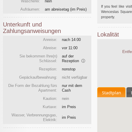
Wäscherei:
nein
If you feel like v
Aufräumen:
am abreisetag
(im Preis)
Wenceslas Square 
property.
Unterkunft und
Zahlungsanweisungen
Lokalität
Anreise:
nach 14:00
Abreise:
vor 11:00
Entf
Sie bekommen Ihre(n)
auf der
Schlüssel:
Rezeption
ⓘ
Rezeption:
nonstop
Gepäckaufbewahrung:
nicht verfügbar
Die Form der Bezahlung fürs
nur mit dem
Apartment:
Cash
Stadtplan
Kaution:
nein
Kurtaxe:
im Preis
Wasser, Verbrennungsgas,
im Preis
Elektrik: