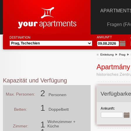
APARTMENTS
Fragen (FA
ANKUNFT
DESTINATION
Einleitung
Prag
Apartmány 
historisches Zentr
Kapazität und Verfügung
2
Verfügbarke
Max. Personen:
Personen
1
Ankunft:
Betten:
Doppelbett
Wohnzimmer
+
1
Zimmer:
Küche