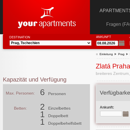
APARTMENTS
Fragen (FA
ANKUNFT
DESTINATION
Einleitung
Prag
Zlatá Praha
breiteres Zentrum,
Kapazität und Verfügung
6
Verfügbarke
Max. Personen:
Personen
2
Ankunft:
Betten:
Einzelbettes
1
Doppelbett
1
Doppelbehelfsbett