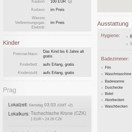
Kaution:
100 EUR
ⓘ
Kurtaxe:
im Preis
Wasser,
Ausstattung
Verbrennungsgas,
im Preis
Elektrik:
Hygiene:
Kinder
Das Kind bis 6 Jahre alt
Preisnachlass:
gratis
Badezimmer:
Kinderbett:
aufs Erlang, gratis
Fön
Kinderstuhl:
aufs Erlang, gratis
Waschmaschine
Badewanne
Prag
Duschecke
Bidet
Aborbecken
Lokalzeit:
03:03
Samstag
(GMT +2)
Waschbecken
Tschechische Krone (CZK)
Lokalkurs:
1 EUR = 24.26 CZK