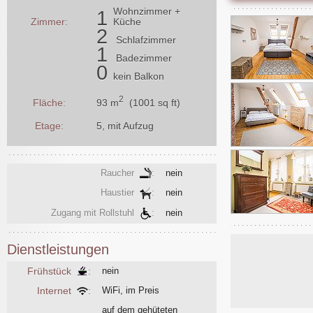
Wohnzimmer
+
1
Zimmer:
Küche
2
Schlafzimmer
1
Badezimmer
0
kein Balkon
2
93 m
(1001 sq ft)
Fläche:
Etage:
5, mit Aufzug
Raucher
:
nein
Haustier
:
nein
Zugang mit Rollstuhl
:
nein
Dienstleistungen
Frühstück
:
nein
Internet
:
WiFi, im Preis
auf dem gehüteten