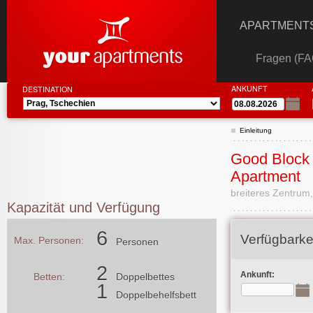
APARTMENTS
Fragen (FA
ANKUNFT
DESTINATION
Einleitung
Good Block 
Apartment
breiteres Zentrum,
Kapazität und Verfügung
6
Verfügbarke
Max. Personen:
Personen
2
Ankunft:
Betten:
Doppelbettes
1
Doppelbehelfsbett