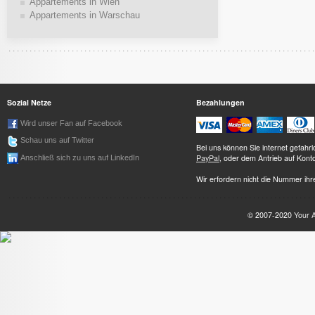
Appartements in Wien
Appartements in Warschau
Sozial Netze
Bezahlungen
Wird unser Fan auf Facebook
Schau uns auf Twitter
Bei uns können Sie internet gefah
PayPal
, oder dem Antrieb auf Kont
Anschließ sich zu uns auf LinkedIn
Wir erfordern nicht die Nummer ihre
© 2007-2020
Your 