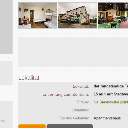
Lokalität
Lokalität:
der randständige Te
Entfernung zum Zentrum:
15 min mit Stadtv
Straße:
Na Břevnovské pláni
Linienbus:
Typ des Gebäude:
Apartmentshaus
reis