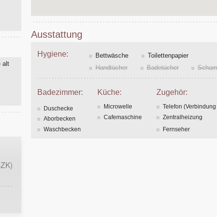
Ausstattung
Hygiene:
Bettwäsche
Toilettenpapier
 alt
Handtücher
Badetücher
Scham
Badezimmer:
Küche:
Zugehör:
Microwelle
Telefon (Verbindung
Duschecke
Cafemaschine
Zentralheizung
Aborbecken
Waschbecken
Fernseher
CZK)