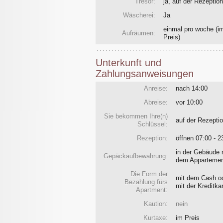
Tresor:
ja, auf der Rezeption
Wäscherei:
Ja
einmal pro woche
(i
Aufräumen:
Preis)
Unterkunft und
Zahlungsanweisungen
Anreise:
nach 14:00
Abreise:
vor 10:00
Sie bekommen Ihre(n)
auf der Rezept
Schlüssel:
Rezeption:
öffnen 07:00 - 2
in der Gebäude 
Gepäckaufbewahrung:
dem Apparteme
Die Form der
mit dem Cash o
Bezahlung fürs
mit der Kreditka
Apartment:
Kaution:
nein
Kurtaxe:
im Preis