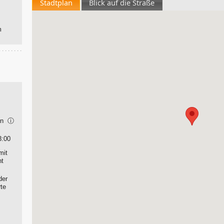
Stadtplan
Blick auf die Straße
m
ion
ⓘ
3:00
mit
nt
der
rte