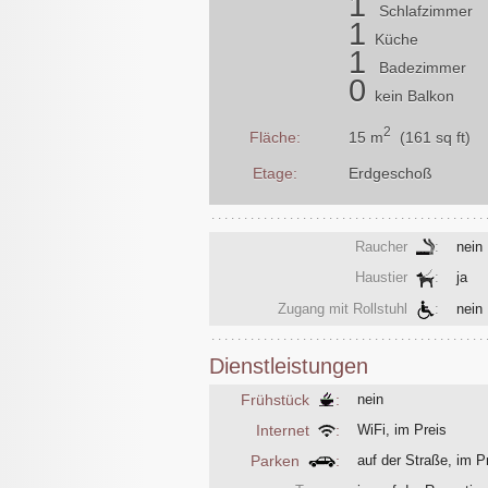
1
Schlafzimmer
1
Küche
1
Badezimmer
0
kein Balkon
2
15 m
(161 sq ft)
Fläche:
Etage:
Erdgeschoß
Raucher
:
nein
Haustier
:
ja
Zugang mit Rollstuhl
:
nein
Dienstleistungen
Frühstück
:
nein
Internet
:
WiFi, im Preis
Parken
:
auf der Straße, im P