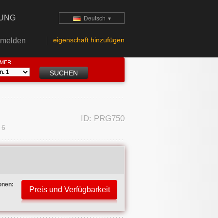
TUNG
Deutsch
▼
eigenschaft hinzufügen
melden
MMER
ID: PRG750
 6
onen: