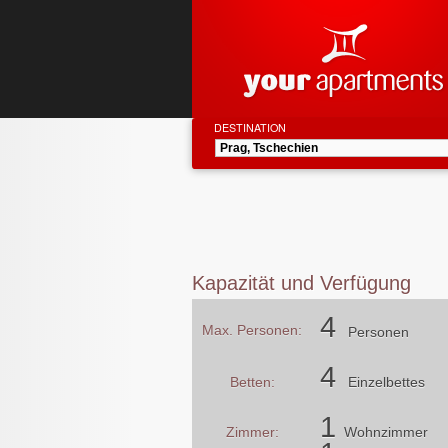
DESTINATION
Kapazität und Verfügung
4
Max. Personen:
Personen
4
Betten:
Einzelbettes
1
Zimmer:
Wohnzimmer