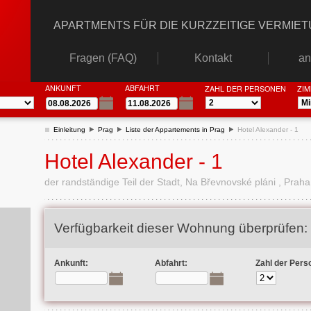
APARTMENTS FÜR DIE KURZZEITIGE VERMIE
Fragen (FAQ)
Kontakt
an
ANKUNFT
ABFAHRT
ZAHL DER PERSONEN
ZI
Einleitung
Prag
Liste der Appartements in Prag
Hotel Alexander - 1
Hotel Alexander - 1
der randständige Teil der Stadt, Na Břevnovské pláni , Praha
Verfügbarkeit dieser Wohnung überprüfen:
Ankunft:
Abfahrt:
Zahl der Pers