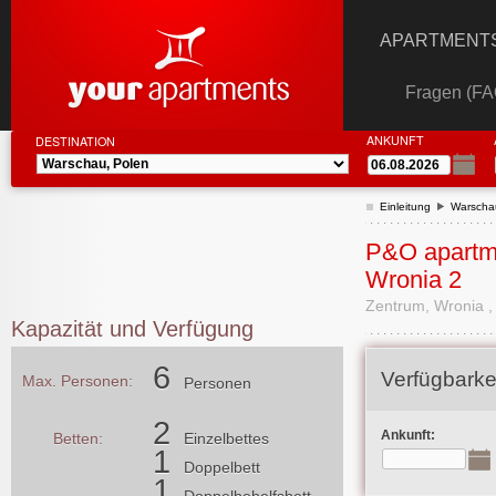
APARTMENTS
Fragen (FA
ANKUNFT
DESTINATION
Einleitung
Warscha
P&O apartm
Wronia 2
Zentrum, Wronia ,
Kapazität und Verfügung
6
Verfügbarke
Max. Personen:
Personen
2
Ankunft:
Betten:
Einzelbettes
1
Doppelbett
1
Doppelbehelfsbett