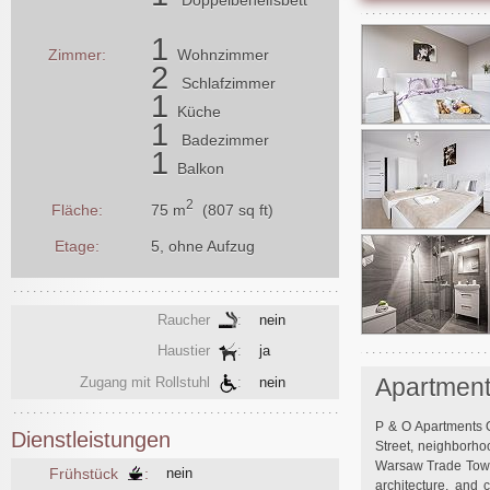
1
Zimmer:
Wohnzimmer
2
Schlafzimmer
1
Küche
1
Badezimmer
1
Balkon
2
75 m
(807 sq ft)
Fläche:
Etage:
5, ohne Aufzug
Raucher
:
nein
Haustier
:
ja
Apartmen
Zugang mit Rollstuhl
:
nein
P & O Apartments O
Dienstleistungen
Street, neighborho
Warsaw Trade Tower.
Frühstück
:
nein
architecture, and 