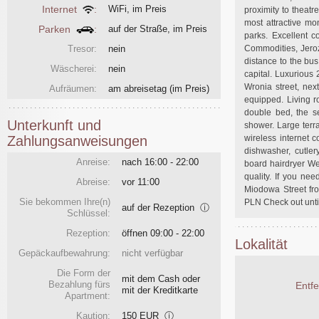
Internet
:
WiFi, im Preis
proximity to theatr
most attractive m
Parken
:
auf der Straße, im Preis
parks. Excellent c
Tresor:
nein
Commodities, Jeroz
distance to the bus
Wäscherei:
nein
capital. Luxurious
Wronia street, nex
Aufräumen:
am abreisetag
(im Preis)
equipped. Living r
double bed, the se
Unterkunft und
shower. Large terr
wireless internet c
Zahlungsanweisungen
dishwasher, cutle
Anreise:
nach 16:00 - 22:00
board hairdryer We
quality. If you ne
Abreise:
vor 11:00
Miodowa Street fro
Sie bekommen Ihre(n)
PLN Check out unt
auf der Rezeption
ⓘ
Schlüssel:
Rezeption:
öffnen 09:00 - 22:00
Lokalität
Gepäckaufbewahrung:
nicht verfügbar
Die Form der
mit dem Cash oder
Bezahlung fürs
Entf
mit der Kreditkarte
Apartment:
Kaution:
150 EUR
ⓘ